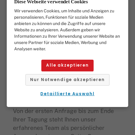
Diese Webseite verwendet Cookies
Bedingungen für Ihre Veranstaltung. Ob
Wir verwenden Cookies, um Inhalte und Anzeigen zu
für kleine Teams oder Gruppen bis 40
personalisieren, Funktionen für soziale Medien
Personen in U-Form – Sie tagen bei uns
anbieten zu können und die Zugriffe auf unsere
Website zu analysieren. Außerdem geben wir
effizient und in stilvoller Umgebung. Für
Informationen zu Ihrer Verwendung unserer Website an
Technik, Pausenversorgung und
unsere Partner für soziale Medien, Werbung und
Organisation ist selbstverständlich
Analysen weiter.
gesorgt.
Alle akzeptieren
JETZT ONLINE ANFRAGEN
Nur Notwendige akzeptieren
Individuelle Betreuung
Detaillierte Auswahl
inklusive
Von der ersten Anfrage bis zum Ende
Ihrer Tagung steht Ihnen unser
erfahrenes Team als persönlicher