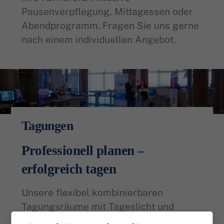
Pausenverpflegung, Mittagessen oder
Abendprogramm. Fragen Sie uns gerne
nach einem individuellen Angebot.
Tagungen
Professionell planen –
erfolgreich tagen
Unsere flexibel kombinierbaren
Tagungsräume mit Tageslicht und
Klimatisierung bieten optimale